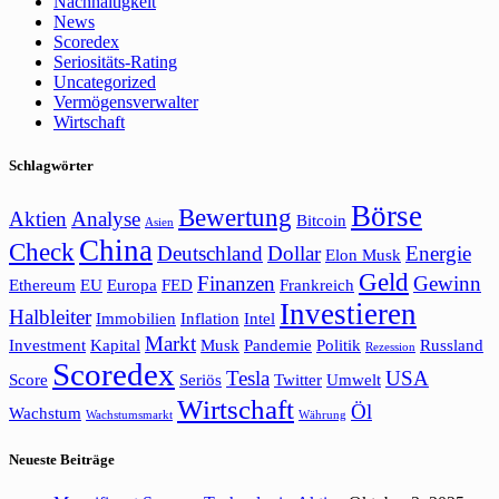
Nachhaltigkeit
News
Scoredex
Seriositäts-Rating
Uncategorized
Vermögensverwalter
Wirtschaft
Schlagwörter
Börse
Bewertung
Aktien
Analyse
Bitcoin
Asien
China
Check
Deutschland
Dollar
Energie
Elon Musk
Geld
Finanzen
Gewinn
Ethereum
EU
Europa
FED
Frankreich
Investieren
Halbleiter
Immobilien
Inflation
Intel
Markt
Investment
Kapital
Musk
Pandemie
Politik
Russland
Rezession
Scoredex
Tesla
USA
Score
Seriös
Twitter
Umwelt
Wirtschaft
Öl
Wachstum
Wachstumsmarkt
Währung
Neueste Beiträge