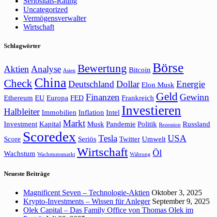
Seriositäts-Rating
Uncategorized
Vermögensverwalter
Wirtschaft
Schlagwörter
Börse
Bewertung
Aktien
Analyse
Bitcoin
Asien
China
Check
Deutschland
Dollar
Energie
Elon Musk
Geld
Finanzen
Gewinn
Ethereum
EU
Europa
FED
Frankreich
Investieren
Halbleiter
Immobilien
Inflation
Intel
Markt
Investment
Kapital
Musk
Pandemie
Politik
Russland
Rezession
Scoredex
Tesla
USA
Score
Seriös
Twitter
Umwelt
Wirtschaft
Öl
Wachstum
Wachstumsmarkt
Währung
Neueste Beiträge
Magnificent Seven – Technologie-Aktien
Oktober 3, 2025
Krypto-Investments – Wissen für Anleger
September 9, 2025
Olek Capital – Das Family Office von Thomas Olek im