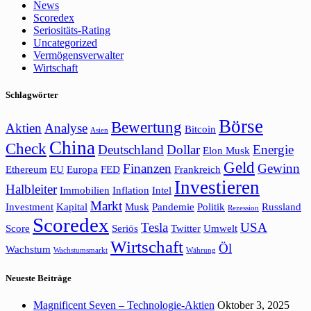
News
Scoredex
Seriositäts-Rating
Uncategorized
Vermögensverwalter
Wirtschaft
Schlagwörter
Börse
Bewertung
Aktien
Analyse
Bitcoin
Asien
China
Check
Deutschland
Dollar
Energie
Elon Musk
Geld
Finanzen
Gewinn
Ethereum
EU
Europa
FED
Frankreich
Investieren
Halbleiter
Immobilien
Inflation
Intel
Markt
Investment
Kapital
Musk
Pandemie
Politik
Russland
Rezession
Scoredex
Tesla
USA
Score
Seriös
Twitter
Umwelt
Wirtschaft
Öl
Wachstum
Wachstumsmarkt
Währung
Neueste Beiträge
Magnificent Seven – Technologie-Aktien
Oktober 3, 2025