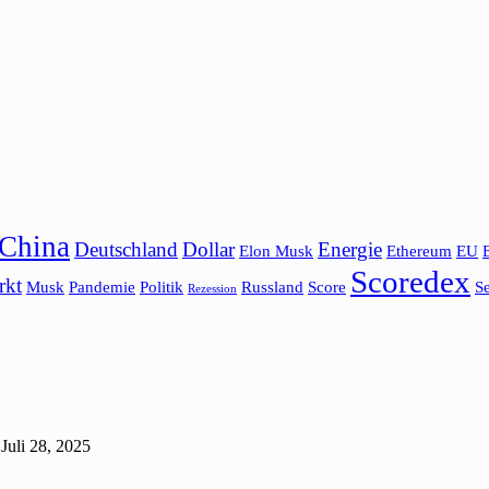
China
Deutschland
Dollar
Energie
Elon Musk
Ethereum
EU
Scoredex
rkt
Musk
Pandemie
Politik
Russland
Score
Se
Rezession
Juli 28, 2025