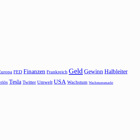
Geld
Finanzen
Gewinn
Halbleiter
Europa
FED
Frankreich
Tesla
USA
riös
Twitter
Umwelt
Wachstum
Wachstumsmarkt