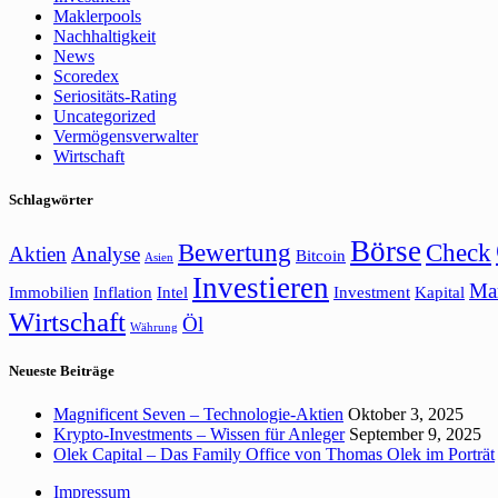
Maklerpools
Nachhaltigkeit
News
Scoredex
Seriositäts-Rating
Uncategorized
Vermögensverwalter
Wirtschaft
Schlagwörter
Börse
Bewertung
Check
Aktien
Analyse
Bitcoin
Asien
Investieren
Ma
Immobilien
Inflation
Intel
Investment
Kapital
Wirtschaft
Öl
Währung
Neueste Beiträge
Magnificent Seven – Technologie-Aktien
Oktober 3, 2025
Krypto-Investments – Wissen für Anleger
September 9, 2025
Olek Capital – Das Family Office von Thomas Olek im Porträt
Impressum