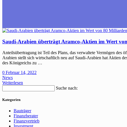
Saudi-Arabien überträgt Aramco-Aktien im Wert von 
Anteilsübertragung ist Teil des Plans, das verwaltete Vermögen des ö
Arabien stellt sich wirtschaftlich neu auf Saudi-Arabien hat Aktien
des Königreichs zu …
0
Februar 14, 2022
News
Weiterlesen
Suche nach:
Kategorien
Bauträger
Finanzberater
Finanzvertrieb
Investment