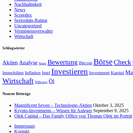
Nachhaltigkeit
News
Scoredex
Seriositäts-Rating
Uncategorized
Vermögensverwalter
Wirtschaft
Schlagwörter
Börse
Bewertung
Check
Aktien
Analyse
Bitcoin
Asien
Investieren
Ma
Immobilien
Inflation
Intel
Investment
Kapital
Wirtschaft
Öl
Währung
Neueste Beiträge
Magnificent Seven – Technologie-Aktien
Oktober 3, 2025
Krypto-Investments – Wissen für Anleger
September 9, 2025
Olek Capital – Das Family Office von Thomas Olek im Porträt
Impressum
Kontakt