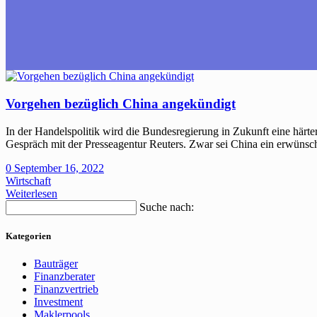
Vorgehen bezüglich China angekündigt
In der Handelspolitik wird die Bundesregierung in Zukunft eine här
Gespräch mit der Presseagentur Reuters. Zwar sei China ein erwünsc
0
September 16, 2022
Wirtschaft
Weiterlesen
Suche nach:
Kategorien
Bauträger
Finanzberater
Finanzvertrieb
Investment
Maklerpools