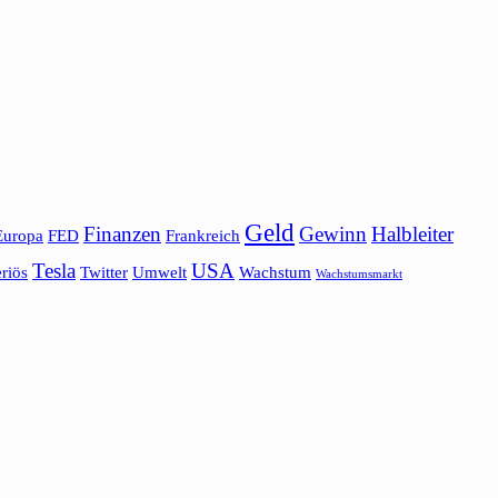
Geld
Finanzen
Gewinn
Halbleiter
Europa
FED
Frankreich
Tesla
USA
riös
Twitter
Umwelt
Wachstum
Wachstumsmarkt