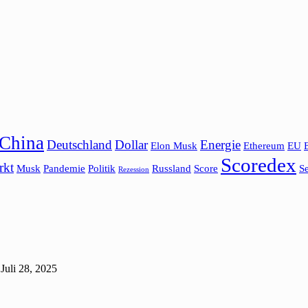
China
Deutschland
Dollar
Energie
Elon Musk
Ethereum
EU
Scoredex
rkt
Musk
Pandemie
Politik
Russland
Score
Se
Rezession
Juli 28, 2025