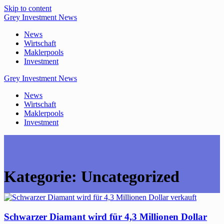
Skip to content
Grey
Investment
News
News
Wirtschaft
Maklerpools
Investment
Grey
Investment
News
News
Wirtschaft
Maklerpools
Investment
Kategorie:
Uncategorized
Schwarzer Diamant wird für 4,3 Millionen Dollar