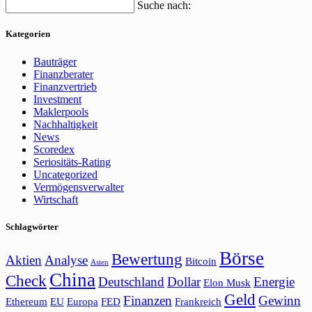
Suche nach:
Kategorien
Bauträger
Finanzberater
Finanzvertrieb
Investment
Maklerpools
Nachhaltigkeit
News
Scoredex
Seriositäts-Rating
Uncategorized
Vermögensverwalter
Wirtschaft
Schlagwörter
Börse
Bewertung
Aktien
Analyse
Bitcoin
Asien
China
Check
Deutschland
Dollar
Energie
Elon Musk
Geld
Finanzen
Gewinn
Ethereum
EU
Europa
FED
Frankreich