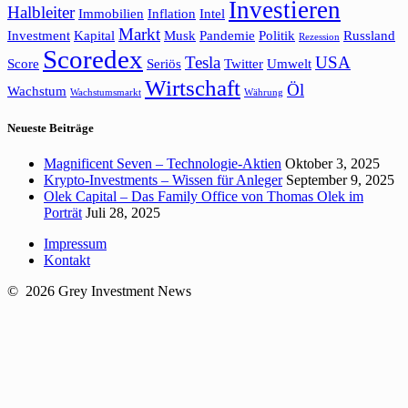
Investieren
Halbleiter
Immobilien
Inflation
Intel
Markt
Investment
Kapital
Musk
Pandemie
Politik
Russland
Rezession
Scoredex
Tesla
USA
Score
Seriös
Twitter
Umwelt
Wirtschaft
Öl
Wachstum
Wachstumsmarkt
Währung
Neueste Beiträge
Magnificent Seven – Technologie-Aktien
Oktober 3, 2025
Krypto-Investments – Wissen für Anleger
September 9, 2025
Olek Capital – Das Family Office von Thomas Olek im
Porträt
Juli 28, 2025
Impressum
Kontakt
© 2026 Grey Investment News