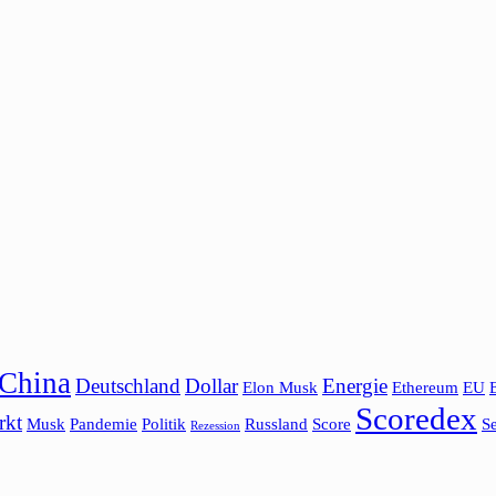
China
Deutschland
Dollar
Energie
Elon Musk
Ethereum
EU
Scoredex
rkt
Musk
Pandemie
Politik
Russland
Score
Se
Rezession