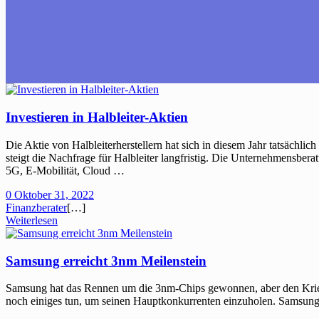
Investieren in Halbleiter-Aktien
Die Aktie von Halbleiterherstellern hat sich in diesem Jahr tatsäch
steigt die Nachfrage für Halbleiter langfristig. Die Unternehmensber
5G, E-Mobilität, Cloud …
0
Oktober 31, 2022
Finanzberater
[…]
Weiterlesen
Samsung erreicht 3nm Meilenstein
Samsung hat das Rennen um die 3nm-Chips gewonnen, aber den Krieg
noch einiges tun, um seinen Hauptkonkurrenten einzuholen. Samsung