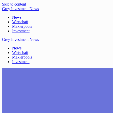
Skip to content
Grey
Investment
News
News
Wirtschaft
Maklerpools
Investment
Grey
Investment
News
News
Wirtschaft
Maklerpools
Investment