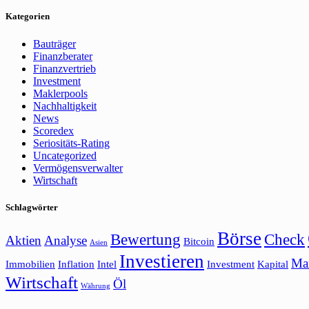
Kategorien
Bauträger
Finanzberater
Finanzvertrieb
Investment
Maklerpools
Nachhaltigkeit
News
Scoredex
Seriositäts-Rating
Uncategorized
Vermögensverwalter
Wirtschaft
Schlagwörter
Börse
Bewertung
Check
Aktien
Analyse
Bitcoin
Asien
Investieren
Ma
Immobilien
Inflation
Intel
Investment
Kapital
Wirtschaft
Öl
Währung