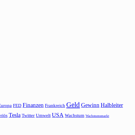
Geld
Finanzen
Gewinn
Halbleiter
Europa
FED
Frankreich
Tesla
USA
riös
Twitter
Umwelt
Wachstum
Wachstumsmarkt