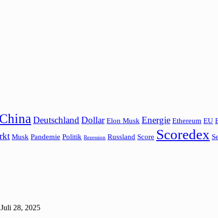
China
Deutschland
Dollar
Energie
Elon Musk
Ethereum
EU
Scoredex
rkt
Musk
Pandemie
Politik
Russland
Score
Se
Rezession
Juli 28, 2025