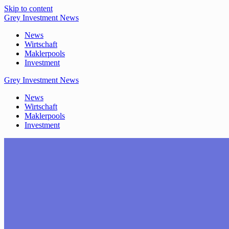
Skip to content
Grey
Investment
News
News
Wirtschaft
Maklerpools
Investment
Grey
Investment
News
News
Wirtschaft
Maklerpools
Investment