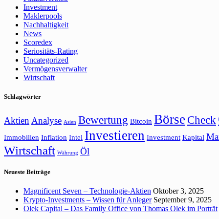
Investment
Maklerpools
Nachhaltigkeit
News
Scoredex
Seriositäts-Rating
Uncategorized
Vermögensverwalter
Wirtschaft
Schlagwörter
Börse
Bewertung
Check
Aktien
Analyse
Bitcoin
Asien
Investieren
Ma
Immobilien
Inflation
Intel
Investment
Kapital
Wirtschaft
Öl
Währung
Neueste Beiträge
Magnificent Seven – Technologie-Aktien
Oktober 3, 2025
Krypto-Investments – Wissen für Anleger
September 9, 2025
Olek Capital – Das Family Office von Thomas Olek im Porträt