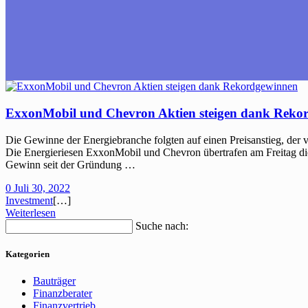
ExxonMobil und Chevron Aktien steigen dank Reko
Die Gewinne der Energiebranche folgten auf einen Preisanstieg, der v
Die Energieriesen ExxonMobil und Chevron übertrafen am Freitag di
Gewinn seit der Gründung …
0
Juli 30, 2022
Investment
[…]
Weiterlesen
Suche nach:
Kategorien
Bauträger
Finanzberater
Finanzvertrieb