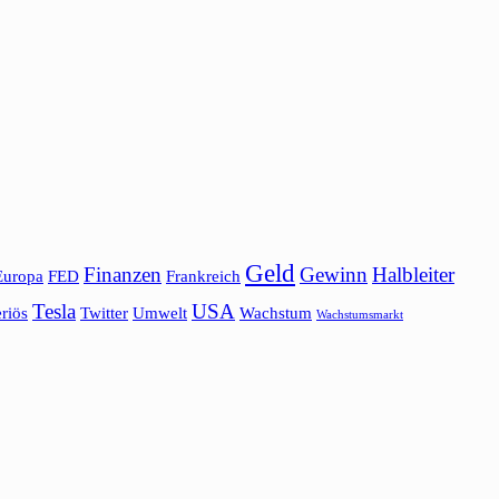
Geld
Finanzen
Gewinn
Halbleiter
Europa
FED
Frankreich
Tesla
USA
riös
Twitter
Umwelt
Wachstum
Wachstumsmarkt