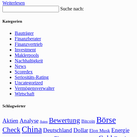
Weiterlesen
Suche nach:
Kategorien
Bauträger
Finanzberater
Finanzvertrieb
Investment
Maklerpools
Nachhaltigkeit
News
Scoredex
Seriositäts-Rating
Uncategorized
Vermögensverwalter
Wirtschaft
Schlagwörter
Börse
Bewertung
Aktien
Analyse
Bitcoin
Asien
China
Check
Deutschland
Dollar
Energie
Elon Musk