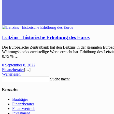
Leitzins – historische Erhöhung des Euros
Die Europäische Zentralbank hat den Leitzins in der gesamten Eurozo
Währungsblocks zweistellige Werte erreicht hat. Erhöhung des Leit
0,75 % …
0
September 8, 2022
Finanzberater
[…]
Weiterlesen
Suche nach:
Kategorien
Bauträger
Finanzberater
Finanzvertrieb
Investment