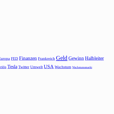
Geld
Finanzen
Gewinn
Halbleiter
Europa
FED
Frankreich
Tesla
USA
riös
Twitter
Umwelt
Wachstum
Wachstumsmarkt