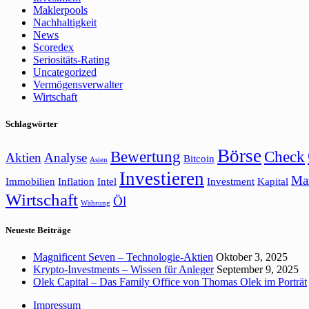
Maklerpools
Nachhaltigkeit
News
Scoredex
Seriositäts-Rating
Uncategorized
Vermögensverwalter
Wirtschaft
Schlagwörter
Börse
Bewertung
Check
Aktien
Analyse
Bitcoin
Asien
Investieren
Ma
Immobilien
Inflation
Intel
Investment
Kapital
Wirtschaft
Öl
Währung
Neueste Beiträge
Magnificent Seven – Technologie-Aktien
Oktober 3, 2025
Krypto-Investments – Wissen für Anleger
September 9, 2025
Olek Capital – Das Family Office von Thomas Olek im Porträt
Impressum