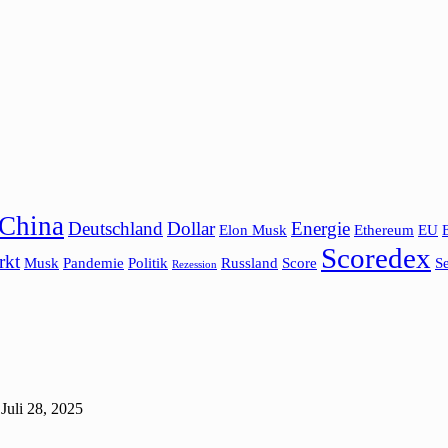
China
Deutschland
Dollar
Energie
Elon Musk
Ethereum
EU
Scoredex
rkt
Musk
Pandemie
Politik
Russland
Score
Se
Rezession
Juli 28, 2025