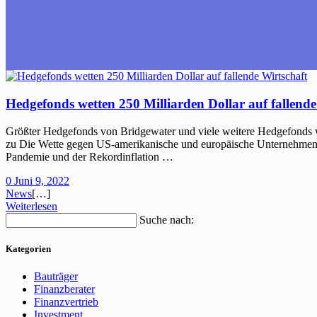
Hedgefonds wetten 250 Milliarden Dollar auf fallende
Größter Hedgefonds von Bridgewater und viele weitere Hedgefonds w
zu Die Wette gegen US-amerikanische und europäische Unternehmensa
Pandemie und der Rekordinflation …
0
Juni 9, 2022
News
[…]
Weiterlesen
Suche nach:
Kategorien
Bauträger
Finanzberater
Finanzvertrieb
Investment