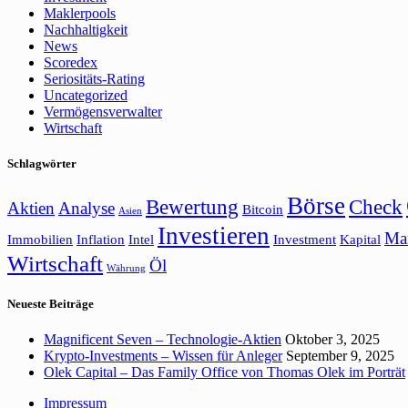
Maklerpools
Nachhaltigkeit
News
Scoredex
Seriositäts-Rating
Uncategorized
Vermögensverwalter
Wirtschaft
Schlagwörter
Börse
Bewertung
Check
Aktien
Analyse
Bitcoin
Asien
Investieren
Ma
Immobilien
Inflation
Intel
Investment
Kapital
Wirtschaft
Öl
Währung
Neueste Beiträge
Magnificent Seven – Technologie-Aktien
Oktober 3, 2025
Krypto-Investments – Wissen für Anleger
September 9, 2025
Olek Capital – Das Family Office von Thomas Olek im Porträt
Impressum