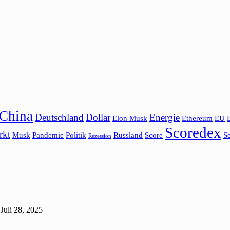
China
Deutschland
Dollar
Energie
Elon Musk
Ethereum
EU
Scoredex
rkt
Musk
Pandemie
Politik
Russland
Score
Se
Rezession
Juli 28, 2025