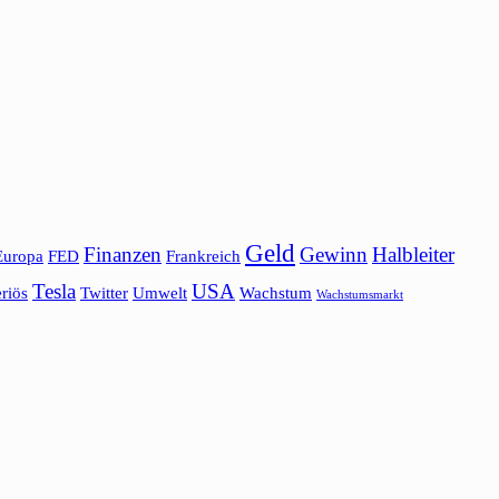
Geld
Finanzen
Gewinn
Halbleiter
Europa
FED
Frankreich
Tesla
USA
riös
Twitter
Umwelt
Wachstum
Wachstumsmarkt