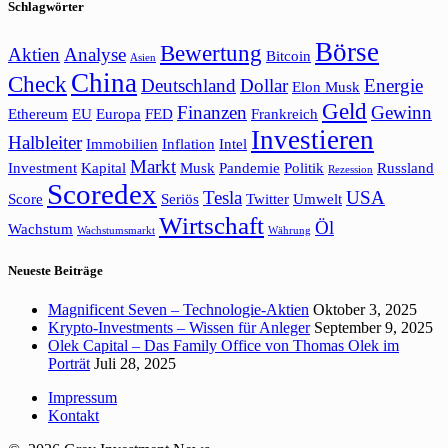
Schlagwörter
Börse
Bewertung
Aktien
Analyse
Bitcoin
Asien
China
Check
Deutschland
Dollar
Energie
Elon Musk
Geld
Finanzen
Gewinn
Ethereum
EU
Europa
FED
Frankreich
Investieren
Halbleiter
Immobilien
Inflation
Intel
Markt
Investment
Kapital
Musk
Pandemie
Politik
Russland
Rezession
Scoredex
Tesla
USA
Score
Seriös
Twitter
Umwelt
Wirtschaft
Öl
Wachstum
Wachstumsmarkt
Währung
Neueste Beiträge
Magnificent Seven – Technologie-Aktien
Oktober 3, 2025
Krypto-Investments – Wissen für Anleger
September 9, 2025
Olek Capital – Das Family Office von Thomas Olek im
Porträt
Juli 28, 2025
Impressum
Kontakt