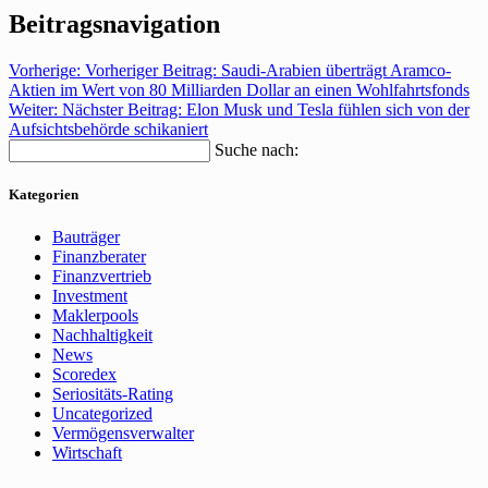
Beitragsnavigation
Vorherige:
Vorheriger Beitrag:
Saudi-Arabien überträgt Aramco-
Aktien im Wert von 80 Milliarden Dollar an einen Wohlfahrtsfonds
Weiter:
Nächster Beitrag:
Elon Musk und Tesla fühlen sich von der
Aufsichtsbehörde schikaniert
Suche nach:
Kategorien
Bauträger
Finanzberater
Finanzvertrieb
Investment
Maklerpools
Nachhaltigkeit
News
Scoredex
Seriositäts-Rating
Uncategorized
Vermögensverwalter
Wirtschaft