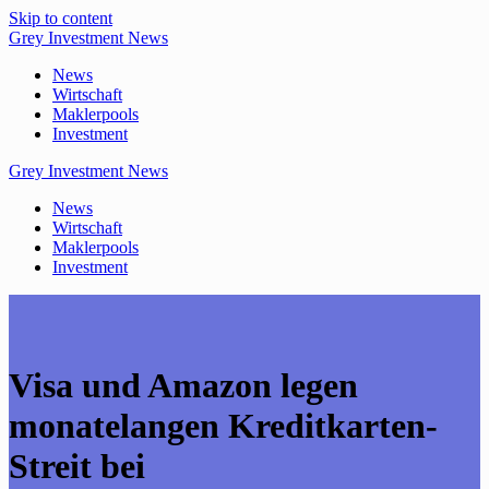
Skip to content
Grey
Investment
News
News
Wirtschaft
Maklerpools
Investment
Grey
Investment
News
News
Wirtschaft
Maklerpools
Investment
Visa und Amazon legen
monatelangen Kreditkarten-
Streit bei