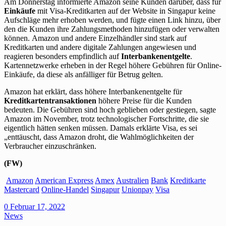
Am Donnerstag informierte Amazon seine Kunden darüber, dass für
Einkäufe
mit Visa-Kreditkarten auf der Website in Singapur keine
Aufschläge mehr erhoben werden, und fügte einen Link hinzu, über
den die Kunden ihre Zahlungsmethoden hinzufügen oder verwalten
können. Amazon und andere Einzelhändler sind stark auf
Kreditkarten und andere digitale Zahlungen angewiesen und
reagieren besonders empfindlich auf
Interbankenentgelte
.
Kartennetzwerke erheben in der Regel höhere Gebühren für Online-
Einkäufe, da diese als anfälliger für Betrug gelten.
Amazon hat erklärt, dass höhere Interbankenentgelte für
Kreditkartentransaktionen
höhere Preise für die Kunden
bedeuten. Die Gebühren sind hoch geblieben oder gestiegen, sagte
Amazon im November, trotz technologischer Fortschritte, die sie
eigentlich hätten senken müssen. Damals erklärte Visa, es sei
„enttäuscht, dass Amazon droht, die Wahlmöglichkeiten der
Verbraucher einzuschränken.
(FW)
Amazon
American Express
Amex
Australien
Bank
Kreditkarte
Mastercard
Online-Handel
Singapur
Unionpay
Visa
0
Februar 17, 2022
News