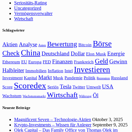
Seriositäts-Rating
Uncategorized
Vermögensverwalter
Wirtschaft
Schlagwörter
Börse
Bewertung
Aktien
Analyse
Bitcoin
Asien
China
Check
Deutschland
Dollar
Energie
Elon Musk
Geld
Finanzen
Gewinn
Ethereum
EU
Europa
FED
Frankreich
Investieren
Halbleiter
Immobilien
Inflation
Intel
Markt
Investment
Kapital
Musk
Pandemie
Politik
Russland
Rezession
Scoredex
Tesla
USA
Score
Seriös
Twitter
Umwelt
Wirtschaft
Öl
Wachstum
Wachstumsmarkt
Währung
Neueste Beiträge
Magnificent Seven – Technologie-Aktien
Oktober 3, 2025
Krypto-Investments – Wissen für Anleger
September 9, 2025
Olek Capital – Das Family Office von Thomas Olek im