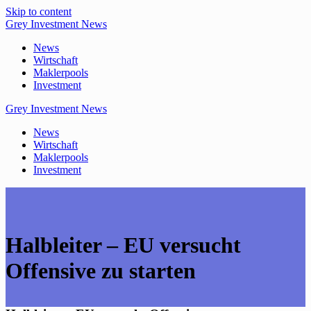
Skip to content
Grey
Investment
News
News
Wirtschaft
Maklerpools
Investment
Grey
Investment
News
News
Wirtschaft
Maklerpools
Investment
Halbleiter – EU versucht
Offensive zu starten