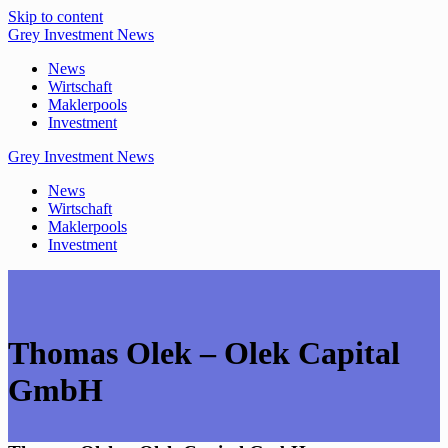
Skip to content
Grey
Investment
News
News
Wirtschaft
Maklerpools
Investment
Grey
Investment
News
News
Wirtschaft
Maklerpools
Investment
Thomas Olek – Olek Capital
GmbH