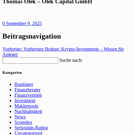
Thomas Olek – Olek Capital GmbH
0
September 9, 2025
Beitragsnavigation
Vorherige:
Vorheriger Beitrag:
Krypto-Investments – Wissen für
Anleger
Suche nach:
Kategorien
Bauträger
Finanzberater
Finanzvertrieb
Investment
Maklerpools
Nachhaltigkeit
News
Scoredex
Seriositäts-Rating
Uncategorized