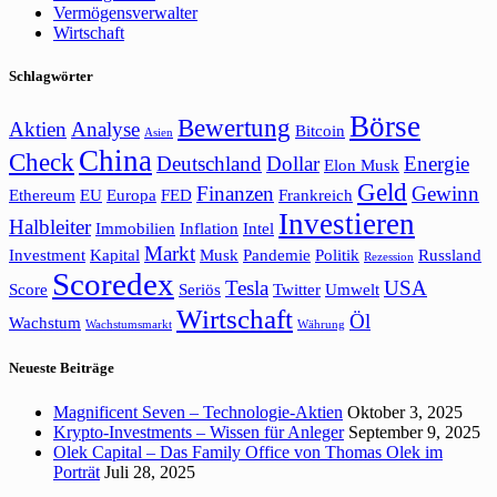
Vermögensverwalter
Wirtschaft
Schlagwörter
Börse
Bewertung
Aktien
Analyse
Bitcoin
Asien
China
Check
Deutschland
Dollar
Energie
Elon Musk
Geld
Finanzen
Gewinn
Ethereum
EU
Europa
FED
Frankreich
Investieren
Halbleiter
Immobilien
Inflation
Intel
Markt
Investment
Kapital
Musk
Pandemie
Politik
Russland
Rezession
Scoredex
Tesla
USA
Score
Seriös
Twitter
Umwelt
Wirtschaft
Öl
Wachstum
Wachstumsmarkt
Währung
Neueste Beiträge
Magnificent Seven – Technologie-Aktien
Oktober 3, 2025
Krypto-Investments – Wissen für Anleger
September 9, 2025
Olek Capital – Das Family Office von Thomas Olek im
Porträt
Juli 28, 2025