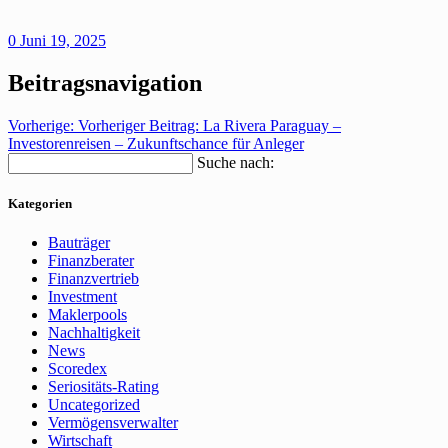
0
Juni 19, 2025
Beitragsnavigation
Vorherige:
Vorheriger Beitrag:
La Rivera Paraguay –
Investorenreisen – Zukunftschance für Anleger
Suche nach:
Kategorien
Bauträger
Finanzberater
Finanzvertrieb
Investment
Maklerpools
Nachhaltigkeit
News
Scoredex
Seriositäts-Rating
Uncategorized
Vermögensverwalter
Wirtschaft