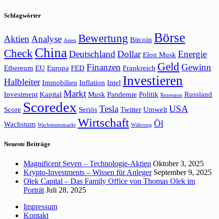
Schlagwörter
Börse
Bewertung
Aktien
Analyse
Bitcoin
Asien
China
Check
Deutschland
Dollar
Energie
Elon Musk
Geld
Finanzen
Gewinn
Ethereum
EU
Europa
FED
Frankreich
Investieren
Halbleiter
Immobilien
Inflation
Intel
Markt
Investment
Kapital
Musk
Pandemie
Politik
Russland
Rezession
Scoredex
Tesla
USA
Score
Seriös
Twitter
Umwelt
Wirtschaft
Öl
Wachstum
Wachstumsmarkt
Währung
Neueste Beiträge
Magnificent Seven – Technologie-Aktien
Oktober 3, 2025
Krypto-Investments – Wissen für Anleger
September 9, 2025
Olek Capital – Das Family Office von Thomas Olek im
Porträt
Juli 28, 2025
Impressum
Kontakt