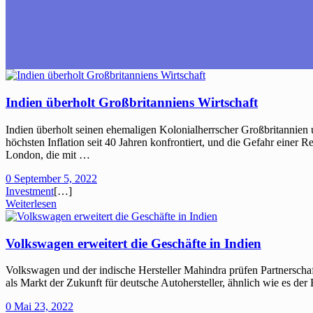
Indien überholt Großbritanniens Wirtschaft
Indien überholt seinen ehemaligen Kolonialherrscher Großbritannien u
höchsten Inflation seit 40 Jahren konfrontiert, und die Gefahr einer R
London, die mit …
0
September 5, 2022
Investment
[…]
Weiterlesen
Volkswagen erweitert die Geschäfte in Indien
Volkswagen und der indische Hersteller Mahindra prüfen Partnerschaf
als Markt der Zukunft für deutsche Autohersteller, ähnlich wie es der
0
Mai 23, 2022