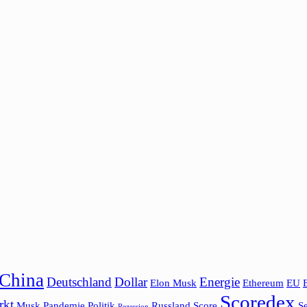
China
Deutschland
Dollar
Energie
Elon Musk
Ethereum
EU
Scoredex
rkt
Musk
Pandemie
Politik
Russland
Score
Se
Rezession