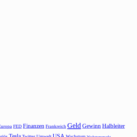
Geld
Finanzen
Gewinn
Halbleiter
Europa
FED
Frankreich
Tesla
USA
riös
Twitter
Umwelt
Wachstum
Wachstumsmarkt