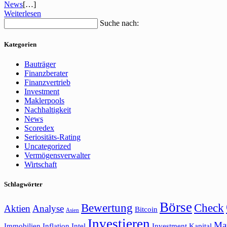
News
[…]
Weiterlesen
Suche nach:
Kategorien
Bauträger
Finanzberater
Finanzvertrieb
Investment
Maklerpools
Nachhaltigkeit
News
Scoredex
Seriositäts-Rating
Uncategorized
Vermögensverwalter
Wirtschaft
Schlagwörter
Börse
Bewertung
Check
Aktien
Analyse
Bitcoin
Asien
Investieren
Ma
Immobilien
Inflation
Intel
Investment
Kapital