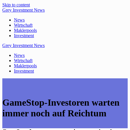
Skip to content
Grey
Investment
News
News
Wirtschaft
Maklerpools
Investment
Grey
Investment
News
News
Wirtschaft
Maklerpools
Investment
GameStop-Investoren warten
immer noch auf Reichtum