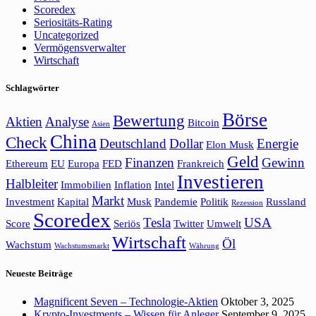
Scoredex
Seriositäts-Rating
Uncategorized
Vermögensverwalter
Wirtschaft
Schlagwörter
Börse
Bewertung
Aktien
Analyse
Bitcoin
Asien
China
Check
Deutschland
Dollar
Energie
Elon Musk
Geld
Finanzen
Gewinn
Ethereum
EU
Europa
FED
Frankreich
Investieren
Halbleiter
Immobilien
Inflation
Intel
Markt
Investment
Kapital
Musk
Pandemie
Politik
Russland
Rezession
Scoredex
Tesla
USA
Score
Seriös
Twitter
Umwelt
Wirtschaft
Öl
Wachstum
Wachstumsmarkt
Währung
Neueste Beiträge
Magnificent Seven – Technologie-Aktien
Oktober 3, 2025
Krypto-Investments – Wissen für Anleger
September 9, 2025