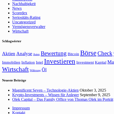
Nachhaltigkeit
News
Scoredex
Seriositäts-Rating
Uncategorized
Vermögensverwalter
Wirtschaft
Schlagwörter
Börse
Bewertung
Check
Aktien
Analyse
Bitcoin
Asien
Investieren
Ma
Immobilien
Inflation
Intel
Investment
Kapital
Wirtschaft
Öl
Währung
Neueste Beiträge
Magnificent Seven – Technologie-Aktien
Oktober 3, 2025
Krypto-Investments – Wissen für Anleger
September 9, 2025
Olek Capital – Das Family Office von Thomas Olek im Porträt
Impressum
Kontakt