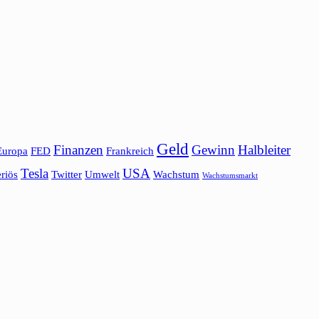
Geld
Finanzen
Gewinn
Halbleiter
Europa
FED
Frankreich
Tesla
USA
riös
Twitter
Umwelt
Wachstum
Wachstumsmarkt