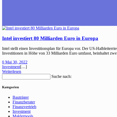
Intel investiert 80 Milliarden Euro in Europa
Intel stellt einen Investitionsplan für Europa vor. Der US-Halbleiterr
Investitionen in Höhe von 33 Milliarden Euro umfasst, beinhaltet z
0
Mai 30, 2022
Investment
[…]
Weiterlesen
Suche nach:
Kategorien
Bauträger
Finanzberater
Finanzvertrieb
Investment
Maklerpools