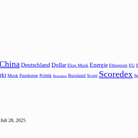
China
Deutschland
Dollar
Energie
Elon Musk
Ethereum
EU
Scoredex
rkt
Musk
Pandemie
Politik
Russland
Score
Se
Rezession
Juli 28, 2025