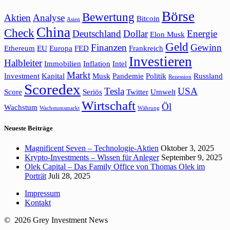
Börse
Bewertung
Aktien
Analyse
Bitcoin
Asien
China
Check
Deutschland
Dollar
Energie
Elon Musk
Geld
Finanzen
Gewinn
Ethereum
EU
Europa
FED
Frankreich
Investieren
Halbleiter
Immobilien
Inflation
Intel
Markt
Investment
Kapital
Musk
Pandemie
Politik
Russland
Rezession
Scoredex
Tesla
USA
Score
Seriös
Twitter
Umwelt
Wirtschaft
Öl
Wachstum
Wachstumsmarkt
Währung
Neueste Beiträge
Magnificent Seven – Technologie-Aktien
Oktober 3, 2025
Krypto-Investments – Wissen für Anleger
September 9, 2025
Olek Capital – Das Family Office von Thomas Olek im
Porträt
Juli 28, 2025
Impressum
Kontakt
© 2026 Grey Investment News